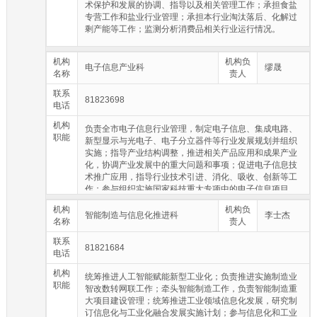
术保护和发展的协调、指导以及相关管理工作；承担食盐
专营工作和盐业行业管理；承担本行业淘汰落后、化解过
剩产能等工作；监测分析消费品相关行业运行情况。
机构
机构负
电子信息产业科
缪晟
名称
责人
联系
81823698
电话
机构
负责全市电子信息行业管理，制定电子信息、集成电路、
职能
新型显示与光电子、电子分立器件等行业发展规划并组织
实施；指导产业结构调整，推进相关产品应用和成果产业
化，协调产业发展中的重大问题和事项；促进电子信息技
术推广应用，指导行业技术引进、消化、吸收、创新等工
作；参与组织实施国家科技重大专项中的电子信息项目，
跟踪推进信息产业重大项目建设；协调微电子等基础产品
机构
机构负
的开发与生产，协调推进智能卡产业和应用推广工作；推
智能制造与信息化推进科
李士杰
名称
责人
动行业统计体系建设；推动超宽、宽禁带半导体材料、器
件、模组等全产业链发展。
联系
81821684
电话
机构
统筹推进人工智能赋能新型工业化；负责推进实施制造业
职能
智改数转网联工作；牵头智能制造工作，负责智能制造重
大项目建设管理；统筹推进工业领域信息化发展，研究制
订信息化与工业化融合发展实施计划；参与信息化和工业