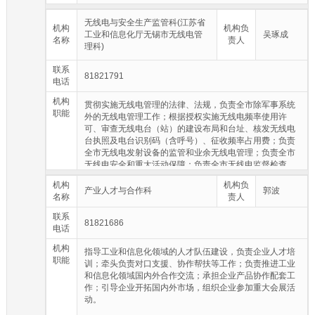
全市信息基础设施建设相关政策、中长期规划和年度计
划，跟踪推进信息基础设施重大项目建设，推进跨行业、
无线电与安全生产监管科(江苏省
机构
机构负
跨部门信息网络的互联互通；负责人工智能产业和物联网
工业和信息化厅无锡市无线电管
吴琢成
名称
责人
产业的统计、监测与分析。
理科)
联系
81821791
电话
机构
贯彻实施无线电管理的法律、法规，负责全市除军事系统
职能
外的无线电管理工作；根据授权实施无线电频率使用许
可、审查无线电台（站）的建设布局和台址、核发无线电
台执照及电台识别码（含呼号）、征收频率占用费；负责
全市无线电发射设备的监管和业余无线电管理；负责全市
无线电安全和重大活动保障；负责全市无线电监督检查、
无线电监测和干扰查处，在授权范围内实施行政执法；领
机构
机构负
导市无线电监测站开展业务；完成省无线电管理机构交办
产业人才与合作科
郭波
名称
责人
的任务，协调处理本市无线电管理其他相关事宜。负责本
部门安全生产监管工作。
联系
81821686
电话
机构
指导工业和信息化领域的人才队伍建设，负责企业人才培
职能
训；牵头负责对口支援、协作帮扶等工作；负责推进工业
和信息化领域国内外合作交流；承担企业产品协作配套工
作；引导企业开拓国内外市场，组织企业参加重大会展活
动。