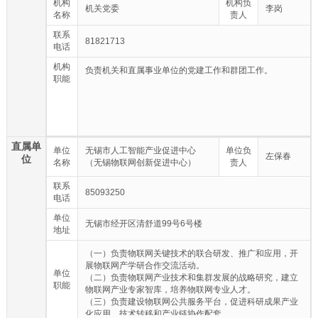
机构
机构负
机关党委
李岗
名称
责人
联系
81821713
电话
机构
负责机关和直属事业单位的党建工作和群团工作。
职能
直属单
单位
无锡市人工智能产业促进中心
单位负
左保春
位
名称
（无锡物联网创新促进中心）
责人
联系
85093250
电话
单位
无锡市经开区清舒道99号6号楼
地址
（一）负责物联网关键技术的联合研发、推广和应用，开
展物联网产学研合作交流活动。
单位
（二）负责物联网产业技术和集群发展的战略研究，建立
职能
物联网产业专家智库，培养物联网专业人才。
（三）负责建设物联网公共服务平台，促进科研成果产业
化应用、技术转移和产业链协作配套。