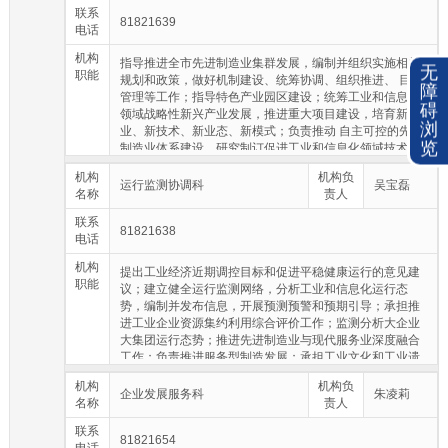
联系
81821639
电话
机构
指导推进全市先进制造业集群发展，编制并组织实施相关
无
职能
规划和政策，做好机制建设、统筹协调、组织推进、 目标
障
管理等工作；指导特色产业园区建设；统筹工业和信息化
碍
领域战略性新兴产业发展，推进重大项目建设，培育新产
浏
业、新技术、新业态、新模式；负责推动 自主可控的先进
览
制造业体系建设，研究制订促进工业和信息化领域技术进
步、企业技术创新的政策措施并组织实施；推动以企业为
机构
机构负
主体的技术创新体系建设，负责全市企业技术中心和制造
运行监测协调科
吴宝磊
名称
责人
业创新中心、制造业中试平台建设；组织工业和信息化领
域重大技术攻关和创新能力提升项 目，开展重点新技术新
联系
81821638
产品推广应用，促进产学研用结合和技术成果转化；指导
电话
工业和信息化领域企业质量管理、标准化和知识产权等工
机构
作，培育自主品牌；负责推进工业设计发展；牵头承担市
提出工业经济近期调控目标和促进平稳健康运行的意见建
职能
制造强市和现代产业集群建设领导小组办公室的日常工
议；建立健全运行监测网络，分析工业和信息化运行态
作。
势，编制并发布信息，开展预测预警和预期引导；承担推
进工业企业资源集约利用综合评价工作；监测分析大企业
大集团运行态势；推进先进制造业与现代服务业深度融合
工作；负责推进服务型制造发展；承担工业文化和工业遗
产保护等工作；推动行业统计体系建设；牵头负责工业和
机构
机构负
信息化领域应急物资的生产调度保障等应急管理工作。
企业发展服务科
朱凌莉
名称
责人
联系
81821654