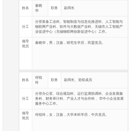
进工业和信息化领域品牌、质量、标准、知识产权等工作。
秦晓
姓名
职务
副局长
（七）推动全市工业和信息化领域的战略性新兴产业发展。研究制
华
订并实施推动工业和信息化领域战略性新兴产业发展的政策意见，
组织实施有关重大专项，培育新产业、新技术、新业态、新模式。
分管装备工业科、智能制造与信息化推进科、人工智能与
（八）推进全市有关生产性服务业发展。制订并实施服务型制造、
分工
物联网产业科、软件与大数据产业科、无锡市人工智能产
工业和信息化领域生产性服务业发展政策，推动先进制造业和现代
业促进中心（无锡物联网创新促进中心）工作。
服务业深度融合。推动工业设计、现代物流等发展，负责工业遗产
保护、工业文化建设和工业、信息产品市场建设等工作。
领导
秦晓华，男，汉族，研究生学历，民盟党员。
（九）负责全市工业和信息化领域的行业管理。研究提出推动行业
简历
发展、加强行业管理的政策建议，制订并实施行业发展规划、准入
标准，协调解决行业发展中重大问题。按职责分工指导工业和信息
化应急管理、产业运行安全和国防动员有关工作。负责全市盐业专
营工作和全市盐业行业管理。按职责分工做好相关行业、领域的安
全生产监督管理工作。推进工业和信息化领域的对外交流与合作。
（十）统筹推进全市企业信息化和信息产业培育发展工作。协调推
何锐
进工业领域信息化发展等工作，深化信息技术应用。协调重大信息
姓名
职务
副局长、党组成员
玲
基础设施建设，组织推进通信网、广播电视网、计算机网等“多
网”融合发展。协调信息服务业领域涉及公共社会利益的重大事项，
推动跨行业、跨部门的互连互通。
分管办公室、综合规划科、运行监测协调科、企业发展服
（十一）负责推进工业化和信息化融合发展。指导推进“互联网+先
分工
务科、财务审计科、产业人才与合作科 、市中小企业发展
进制造业”、人工智能与制造业融合创新应用、智能制造发展和产业
服务中心工作。
数字化转型。指导推进工业信息安全保障工作。
（十二）推进信息产业发展和结构调整。牵头负责电子信息产业、
领导
何锐玲，女，汉族，大学本科学历，中共党员。
软件产业和信息服务业发展；组织规划重大信息化和信息产业建设
简历
项目；牵头负责物联网发展工作，负责推进无锡国家传感网创新示
范区（国家传感信息中心）建设。