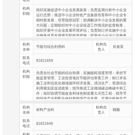
电话
机构
组织实施促进中小企业发展政策；负责监测分析中小企业
职能
运行态势；推进中小企业特色产业集群培育和中小企业专
精特新发展，培育隐形冠军；协调解决中小企业发展的重
大问题；定期组织对中小企业促进工作情况的监督检查，
组织开展中小企业发展环境评估；负责制订并实施中小企
业服务体系发展规划和政策措施；统筹中小企业公共服务
体系和融资服务体系建设，推动产融合作，推进中小企业
机构
机构负
技术推广、市场开拓、政策信息等公共服务平台建设；指
节能与综合利用科
肖俊英
名称
责人
导中小企业创新创业，推进小型微型企业“双创”基地建
设；协调企业重大资产重组项目；培育大企业、大集团和
联系
81821659
龙头骨干企业；指导各类服务机构为中小企业提供规范服
电话
务；承担减轻企业负担有关工作；牵头联系工业和信息化
机构
领域行业协会工作。
负责全社会节能的综合协调，实施能耗强度管理；承担节
职能
能监督管理、工业投资项目节能评估审查工作；制订并实
施工业和信息化领域循环经济发展、清洁生产、资源综合
利用规划及促进政策；指导推进工业领域碳达峰碳中和工
作；组织协调节能改造和绿色制造重大示范工程，指导节
能环保产业和配合做好新能源产业发展，监测分析相关产
业情况。
机构
机构负
材料产业科
顾颖
名称
责人
联系
81821648
电话
机构