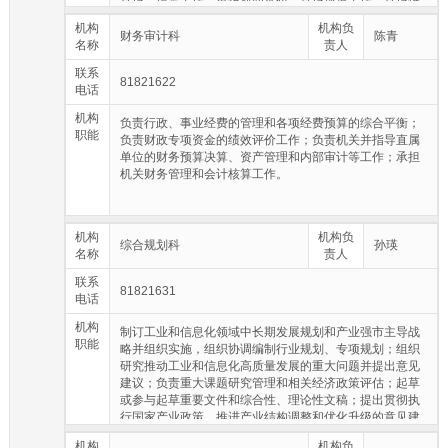
广行业先进典型经验；牵头实施局机关信息化和信息安全
机构
机构负
工作；承办机关政务信息、工业和信息化领域重大网络舆
财务审计科
陈青
名称
责人
情处置等工作。
联系
81821622
电话
机构
负责行政、事业经费的管理和各项经费预算的综合平衡；
职能
负责财政专项资金的绩效评价工作；负责机关并指导直属
单位的财务预算决算、资产管理和内部审计等工作；承担
机关财务管理和会计核算工作。
机构
机构负
综合规划科
孙瑛
名称
责人
联系
81821631
电话
机构
制订工业和信息化领域中长期发展规划和产业强市主导战
职能
略并组织实施，组织协调编制行业规划、专项规划；组织
研究推动工业和信息化高质量发展的重大问题并提出意见
建议；负责重大课题研究管理和相关经济政策评估；起草
或参与起草重要文件和综合性、理论性文稿；提出贯彻执
行国家产业政策、推进产业结构调整和优化升级的意见建
议，指导产业布局优化和产业转移；承担推进区域协调发
机构
机构负