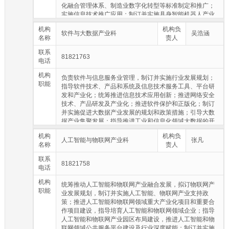
化融合管理体系、制造业数字化转型等标准制定和推广；
实施信息技术推广应用；制订并实施具身智能机器人产业
发展规划和支持政策；负责工业和信息化领域信息安全促
机构
机构负
进工作，组织开展工业信息安全保障能力建设。
软件与大数据产业科
吴浩涵
名称
责人
联系
81821763
电话
机构
负责软件与信息服务业管理，制订并实施行业发展规划；
职能
指导软件技术、产品和系统及信息技术服务工具、平台研
发和产业化；统筹推进信息技术应用创新；推进网络安全
技术、产品研发及产业化；推进软件保护和正版化；制订
并实施促进大数据产业发展的规划和政策措施；引导大数
据产业集聚发展；指导推进工业和信息化领域大数据的开
发、应用和管理创新；推动软件与信息服务业等相关产业
机构
机构负
和人工智能产业深度融合，推进人工智能基础软件研发，
人工智能与物联网产业科
张凡
名称
责人
加速软件产品智能化升级；推动相关行业统计体系建设，
监测分析相关产业运行状况。
联系
81821758
电话
机构
统筹推动人工智能和物联网产业融合发展，拟订物联网产
职能
业发展规划，制订并实施人工智能、物联网产业支持政
策；推进人工智能和物联网领域重大产业化项目和重要合
作项目建设，指导培育人工智能和物联网领域企业；指导
人工智能和物联网产业园区布局建设，推进人工智能和物
联网领域公共服务平台建设及行业深度赋能；制订并实施