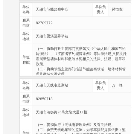
（四）负责引进培育物联网领域的龙头企业和成长型企
单位
单位负
业，推动物联网产业集群发展。
无锡市节能监察中心
孙恒友
名称
责人
（五）负责承办世界物联网博览会等重要行业展会。
（六）负责执行无锡物联网创新促进中心理事会决议，运
联系
82709772
营管理无锡物联网创新中心建设发展资金。
电话
单位
无锡市梁溪区昇平巷
地址
（一）协助行政主管部门贯彻落实《中华人民共和国节约
能源法》、《江苏省节约能源条例》等法律法规,贯彻执行
单位
发展新型墙体材料和散装水泥相关的法律、法规、规章和
职能
政策。
（二）协助节能主管部门推进节能监察领域、墙体材料管
理及散装水泥管理。
（三）协助行政主管部门负责固定资产投资项目执行节能
单位
单位负
审查情况的监督检查。
无锡市无线电监测站
万一峰
名称
责人
（四）负责高耗能产品、设备执行国家节能标准， 以及应
淘汰（限制使用）生产工艺、设备的监督检查。
联系
82850718
（五）负责从事节能咨询、设计、评估、 检测、审计、认
电话
证等的服务机构所提供信息的监督检查。
单位
（六）负责能源生产经营单位是否对能源消费实行包费
无锡市清扬路26号文隆大厦11楼
地址
制，以及有无向本单位职工无偿提供能源的监督检查。
（七）负责用能单位建立节能目标责任制、节能管理制
（一）贯彻执行《无线电管理条例》及有关法规。
度、实施节能计划、落实节能技术措施、设立能源管理岗
（二）负责无线电频谱的监测，为频率指配提供依据；监
位、 报送能源利用状况报告的监督检查。
单位