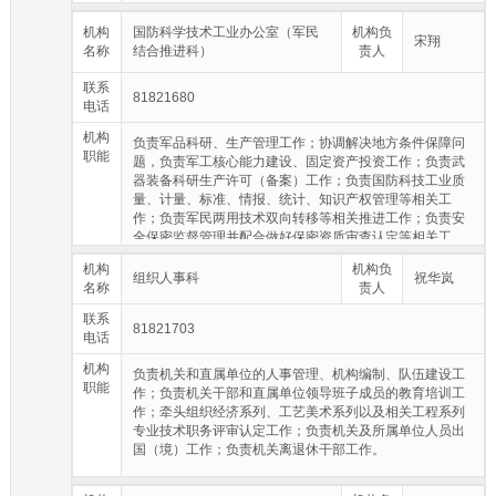
机构
国防科学技术工业办公室（军民
机构负
宋翔
名称
结合推进科）
责人
联系
81821680
电话
机构
负责军品科研、生产管理工作；协调解决地方条件保障问
职能
题，负责军工核心能力建设、固定资产投资工作；负责武
器装备科研生产许可（备案）工作；负责国防科技工业质
量、计量、标准、情报、统计、知识产权管理等相关工
作；负责军民两用技术双向转移等相关推进工作；负责安
全保密监督管理并配合做好保密资质审查认定等相关工
作；负责航空航天（航空动力系统、大飞机、商业航天）
机构
机构负
行业管理，制订并实施行业发展规划和产业政策，推进产
组织人事科
祝华岚
名称
责人
业发展；负责全市民用爆破器材生产和流通的行业管理；
负责民爆行业生产流通许可证管理及能力布局调整、 产品
联系
81821703
结构调整、规范生产、市场治理整顿工作，指导行业安全
电话
生产；负责船舶工业和海工装备行业管理，制定并实施行
机构
业规划，推动船舶行业统计体系建设；牵头负责工业和信
负责机关和直属单位的人事管理、机构编制、队伍建设工
职能
息化领域国防动员相关工作。
作；负责机关干部和直属单位领导班子成员的教育培训工
作；牵头组织经济系列、工艺美术系列以及相关工程系列
专业技术职务评审认定工作；负责机关及所属单位人员出
国（境）工作；负责机关离退休干部工作。