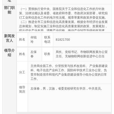
址
部门职
（一）贯彻执行党中央、国务院关于工业和信息化工作的方针政
能
策、法律法规以及省委、省政府和市委、市政府决策部署，研究拟
订工业和信息化工作的地方性法规、规章草案和政策并督促实施。
（二）推进全市工业和信息化高质量发展。根据全市经济社会发展
总体规划，制定实施工业和信息化高质量发展的政策、发展规划，
提出优化产业布局、调整产业结构、推动产业转型升级的政策建
议，推进信息化与工业化深度融合。按分工承担供给侧结构性改革
新闻发
何锐
联系
任务。
姓名
81821700
言人
玲
电话
（三）推进制造强市建设。贯彻实施产业强市主导战略和新型工业
化发展战略，统筹推进制造强市建设重大工程，培育先进制造业集
领导介
左保
局长、党组书记、市物联网发展办公室
群，建设具有国际竞争力的先进制造业基地。
姓名
职务
绍
春
主任、无锡物联网创新促进中心主任
（四）负责全市工业和信息化运行监测协调。制订并实施近期工
业、信息化运行调控目标、政策措施，开展企业信息采集、行业统
计分析和产业发展报告等工作，进行监测预警、预期引导，协调解
主持局全面工作。分管投资与技术改造科、 产业集群建设
决运行发展中的重大问题。
科、电子信息产业科工作、国防科学技术工业办公室、负
分工
（五）负责全市工业和信息化领域的投资和技术改造相关工作。提
责市制造强市和现代产业集群建设领导小组办公室的日常
出工业和信息化领域固定资产投资方向、规模，按规定权限管理工
工作。
业和信息化领域固定资产投资项目，推进重大工业项目建设。制订
并实施推进企业技术改造的有关政策、规划，按规定负责企业技术
领导
左保春，男，汉族，省委党校研究生学历，中共党员。
改造项目的核准备案等工作。
简历
（六）负责全市自主可控的先进制造业体系建设。推动提升关键技
术的控制力、产业集群的带动力、产业链条的整合力、信息化的引
领力和标准的主导力。推动工业和信息化领域技术创新，推进产业
创新体系和能力建设。组织实施重大技术装备攻关。推广应用新技
术、新材料、新工艺，促进产学研用结合和技术成果转化。协同推