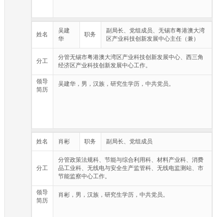
（十三）综合协调全社会节能工作。制订并实施全社会节能规划和
工业、信息化领域能源节约、循环经济、清洁生产、资源综合利用
政策，开展节能监察管理和节能评估审查工作。推进绿色制造工
程。指导全市墙体材料革新和发展散装水泥工作。
吴建
副局长、党组成员、无锡市粤港澳大湾
姓名
职务
（十四）培育发展全市大企业大集团和龙头骨干企业。研究制订并
华
区产业科技创新发展中心主任（兼）
实施培育发展大企业大集团、龙头骨干企业的政策措施。推动企业
管理创新和建立现代企业制度，推动企业家队伍建设和产业人才开
分管无锡市粤港澳大湾区产业科技创新发展中心、西三角
发，组织指导企业经营管理人才教育培训。协调企业重大资产重组
分工
经济区产业科技创新发展中心工作。
项目。牵头推进企业减负降本。
（十五）负责全市中小企业和民营经济发展的宏观指导和服务。会
领导
吴建华，男，汉族，研究生学历，中共党员。
同有关部门制订促进中小企业和民营经济发展的政策措施，协调解
简历
决发展中的有关重大问题。负责中小企业公共服务平台和社会化服
务体系建设。开展中小企业梯次培育，推进中小企业专精特新发
展，培育“隐形”冠军企业，促进中小企业与大企业融通发展。
（十六）负责全市无线电管理及无线电频谱的开发使用。贯彻执行
无线电管理的相关法律法规；负责全市无线电管理规划的制定和实
施；统筹全市无线电频谱资源的开发和利用；负责全市无线电频率
姓名
肖彬
职务
副局长、党组成员
使用、无线电台（站）设置使用、无线电发射设备和辐射无线电波
的非无线电设备的管理；组织开展无线电监测和监督检查；组织
平、战时无线电管制。
分管政策法规科、节能与综合利用科、材料产业科、消费
（十七）负责全市国防科技工业统筹发展工作。联系国防与军工产
分工
品工业科、无线电与安全生产监管科、无线电监测站、市
品生产企业，推进军民融合、寓军于民工作；负责军品科研、生
节能监察中心工作。
产、固定资产投资、合同管理、生产许可和保密资格审查；负责武
器装备动员和军民两用技术双向转移工作；参与协调处理军地间无
领导
肖彬，男，汉族，研究生学历，中共党员。
线电管理相关事宜；组织管理国防科技工业质量、计量、标准、情
简历
报、统计、成果及推广工作；负责民爆器材生产和流通、民用船舶