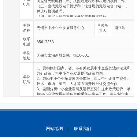
测监督无线电台（站）按照规定程序和核定的项目工作。
（八）协助行政主管部门审查、制止、纠正违反节能法律
职能
（三）查找无线电干扰源和非法使用的无线电台（站），
法规、规章和有关标准的违法行为。
并进行协调处理。
（九）协助主管部门对墙体材料、散装水泥、预拌混凝土
（四）测定无线电发射设备的主要技术指标。
和预拌砂浆生产、使用实施监督。
（五）负责工业、科学、医疗等非无线电设备的无线电辐
（十）承办市政府和主管部门交办的其他事项。
单位
单位负
射的检测和管理。
无锡市中小企业发展服务中心
顾煜理
名称
责人
（六）组织本地区的无线电管理技术设施建设及管理。
（七）负责本地区无线电监测业务的组织和市（县）、区
联系
85617363
的业务指导工作。
电话
（八）负责全市各类无线电技术人员的业务培训。
单位
（九）承办上级主管部门交办的其他事项。
无锡市太湖新城金融一街10-601
地址
1、贯彻执行国家、省、市有关发展中小企业的法律法规和
方针政策，为中小企业发展提供政策咨询。
单位
2、鼓励中小企业拓展国内外市场，帮助中小企业在资金、
职能
技术、市场、项目、人才等方面开展对外交流合作。
3、监测分析中小企业发展及运行态势并提出政策建议，承
担中小企业发展有关信息的采集与发布工作，参与制定中
小企业信用评价体系，建立和完善中小企业数据库。
4、推进中小企业转型升级，参与中小企业兼并重组，推动
中小企业改制上市和加强品牌建设，促进中小企业信息
化，配合相关部门引导中小企业调整产品结构，开展技术
创新与技术合作。
5、推进和完善中小企业服务体系建设，建立服务联盟，联
网站地图
|
联系我们
系和配合相关机构为中小企业提供技术、人才、资金、能
源、设备及管理咨询、创业辅导等方面的服务，协助企