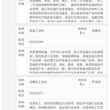
负责钢铁、有色、黄金、稀土、石化（不含炼油）、化工
职能
（不含煤制燃料和燃料乙醇）、建材等原材料及新材料行
业管理，制订并实施行业发展规划；研究国内外材料工业
发展趋势并提出有关意见建议；提出推进传统产业结构调
整和优化升级的意见建议，承担行业淘汰落后、化解过剩
产能等工作；推动行业统计体系建设；负责市履行《禁止
化学武器公约》的组织协调工作。
机构
机构负
装备工业科
祁建伟
名称
责人
联系
81821699
电话
机构
负责通用机械、汽车等行业管理，制订并实施行业发展规
职能
划；指导推进工业母机、智能检测装备、高端仪器仪表等
产业发展；组织重大技术装备自主研发与推广应用，指导
高端技术装备的引进、消化、吸收、创新，推进高端技术
装备国产化；推进首台（套）重大技术装备创新及应用；
指导推动智能网联新能源汽车产业发展和推广应用；承担
本行业淘汰落后、化解过剩产能等工作；监测分析相关行
机构
机构负
业运行情况。
消费品工业科
尹清涛
名称
责人
联系
81821677
电话
机构
负责轻工、纺织等消费品行业管理，制定并实施行业发展
职能
规划；协调推进医药、食品等行业发展；负责传统工艺美