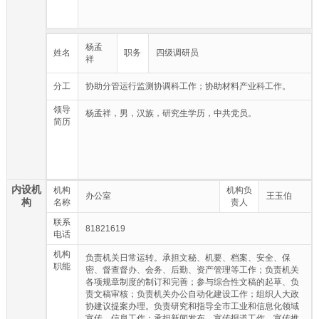
杨孟
姓名
职务
四级调研员
祥
分工
协助分管运行监测协调科工作；协助材料产业科工作。
领导
杨孟祥，男，汉族，研究生学历，中共党员。
简历
内设机
机构
机构负
办公室
王玉伯
构
名称
责人
联系
81821619
电话
机构
负责机关日常运转。承担文秘、机要、档案、安全、保
职能
密、督查督办、会务、后勤、资产管理等工作；负责机关
各项规章制度的制订和完善；参与综合性文稿的起草、负
责文稿审核；负责机关办公自动化建设工作；组织人大政
协建议提案办理。负责研究和指导全市工业和信息化领域
宣传、信息工作；承担新闻发布、宣传报道工作，宣传推