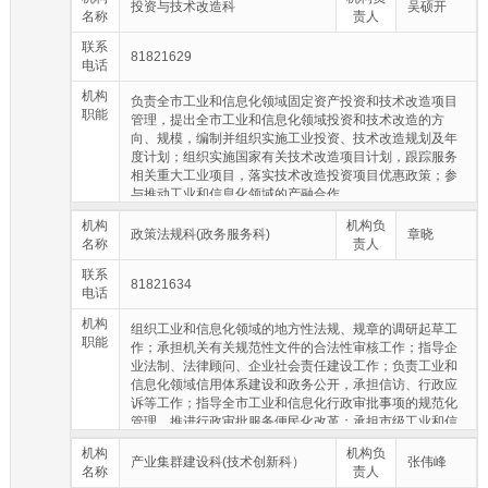
展、长三角区域一体化、长江经济带发展等相关工作；负
投资与技术改造科
吴硕开
名称
责人
责工业和信息化领域相关信息综合，组织协调机关及所属
单位调研工作；牵头负责各项财政专项资金的指南发布及
联系
81821629
项目评审管理工作；培育新型工业化示范基地（ 区）；承
电话
担工业和信息化领域改革相关工作。
机构
负责全市工业和信息化领域固定资产投资和技术改造项目
职能
管理，提出全市工业和信息化领域投资和技术改造的方
向、规模，编制并组织实施工业投资、技术改造规划及年
度计划；组织实施国家有关技术改造项目计划，跟踪服务
相关重大工业项目，落实技术改造投资项目优惠政策；参
与推动工业和信息化领域的产融合作。
机构
机构负
政策法规科(政务服务科)
章晓
名称
责人
联系
81821634
电话
机构
组织工业和信息化领域的地方性法规、规章的调研起草工
职能
作；承担机关有关规范性文件的合法性审核工作；指导企
业法制、法律顾问、企业社会责任建设工作；负责工业和
信息化领域信用体系建设和政务公开，承担信访、行政应
诉等工作；指导全市工业和信息化行政审批事项的规范化
管理，推进行政审批服务便民化改革；承担市级工业和信
息化领域行政审批事项的审核审批管理并限时办结；负责
机构
机构负
组织协调行政审批事项的勘察、论证、审核、上报等工
产业集群建设科(技术创新科）
张伟峰
名称
责人
作。